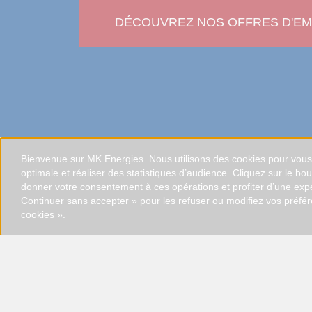
DÉCOUVREZ NOS OFFRES D'EM
Bienvenue sur MK Energies. Nous utilisons des cookies pour vous o
optimale et réaliser des statistiques d’audience. Cliquez sur le bo
donner votre consentement à ces opérations et profiter d’une exp
Continuer sans accepter » pour les refuser ou modifiez vos préfé
cookies ».
+ 33 (0)3 52 62 04 00
Le Sextant
2 Rue de la Croix Chaudron - CS 30001
F- 51500 SAINT-LEONARD