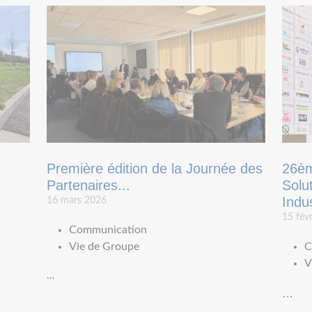
Première édition de la Journée des
26èm
Partenaires...
Solu
Indu
16 mars 2026
15 fév
Communication
Vie de Groupe
C
V
…
…