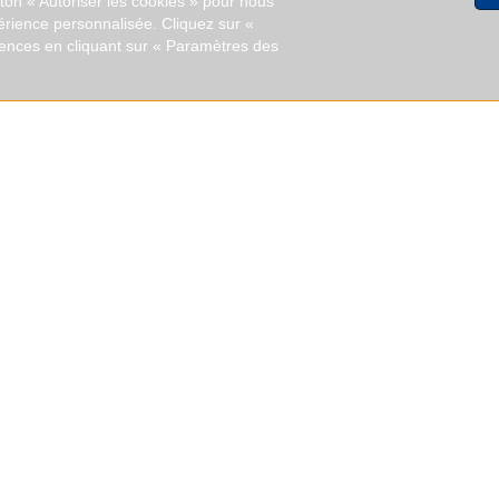
uton « Autoriser les cookies » pour nous
érience personnalisée. Cliquez sur «
rences en cliquant sur « Paramètres des