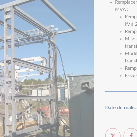
Remplacem
MVA :
Rempl
kV à 
Rempl
Mise 
trans
Modif
trans
Rempl
Essai
Date de réalis