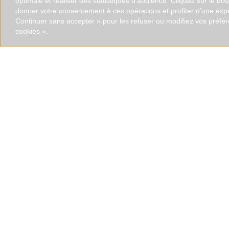
optimale et réaliser des statistiques d’audience. Cliquez sur le bo
donner votre consentement à ces opérations et profiter d’une exp
Continuer sans accepter » pour les refuser ou modifiez vos préfé
cookies ».